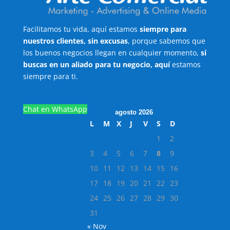
Facilitamos tu vida, aquí estamos
siempre para
nuestros clientes, sin excusas
, porque sabemos que
los buenos negocios llegan en cualquier momento,
sí
buscas en un aliado para tu negocio, aquí
estamos
siempre para ti.
Chat en WhatsApp
agosto 2026
L
M
X
J
V
S
D
1
2
3
4
5
6
7
8
9
10
11
12
13
14
15
16
17
18
19
20
21
22
23
24
25
26
27
28
29
30
31
« Nov