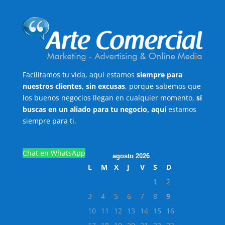
Facilitamos tu vida, aquí estamos
siempre para
nuestros clientes, sin excusas
, porque sabemos que
los buenos negocios llegan en cualquier momento,
sí
buscas en un aliado para tu negocio, aquí
estamos
siempre para ti.
Chat en WhatsApp
agosto 2026
L
M
X
J
V
S
D
1
2
3
4
5
6
7
8
9
10
11
12
13
14
15
16