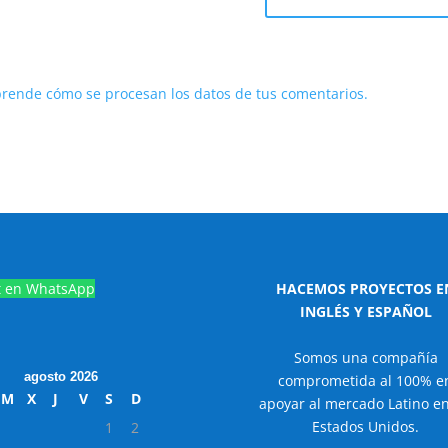
rende cómo se procesan los datos de tus comentarios.
t en WhatsApp
HACEMOS PROYECTOS E
INGLÉS Y ESPAÑOL
Somos una compañía
agosto 2026
comprometida al 100% e
M
X
J
V
S
D
apoyar al mercado Latino en
Estados Unidos.
1
2