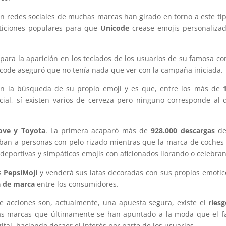
en redes sociales de muchas marcas han girado en torno a este ti
eticiones populares para que
Unicode
crease emojis personaliza
para la aparición en los teclados de los usuarios de su famosa c
icode aseguró que no tenía nada que ver con la campaña iniciada.
n la búsqueda de su propio emoji y es que, entre los más de
1
cial, sí existen varios de cerveza pero ninguno corresponde al 
ove y Toyota
. La primera acaparó más de
928.000 descargas
de
aban a personas con pelo rizado mientras que la marca de coches
 deportivas y simpáticos emojis con aficionados llorando o celebra
s
PepsiMoji
y venderá sus latas decoradas con sus propios emoti
a de marca
entre los consumidores.
e acciones son, actualmente, una apuesta segura, existe el
ries
las marcas que últimamente se han apuntado a la moda que el f
tal, haciendo decaer el interés por parte de los usuarios.