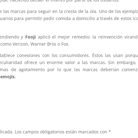
de las marcas para seguir en la cresta de la ola. Uno de los ejempl
usuarios para permitir pedir comida a domicilio a través de estos ic
cendiendo y
Fooji
aplicó el mejor remedio: la reinvención viran
como Verizon, Warner Bros o Fox.
tablece conexiones con los consumidores. Éstos las usan porq
 peculiaridad ofrece un enorme valor a las marcas. Sin embargo,
omas de agotamiento por lo que las marcas deberían comenz
 emojis.
licada.
Los campos obligatorios están marcados con
*