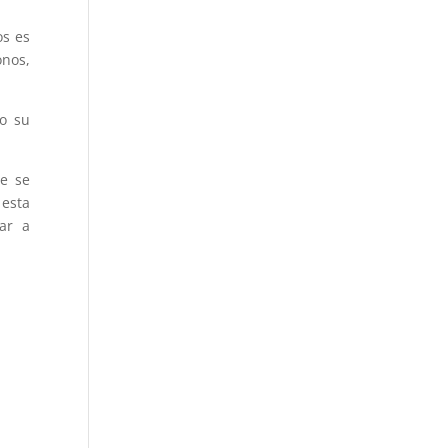
os es
onos,
do su
ue se
 esta
ar a