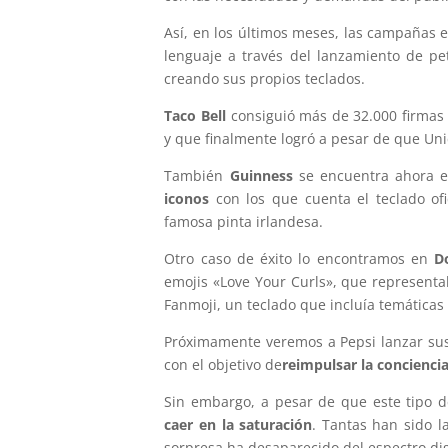
Así, en los últimos meses, las campañas 
lenguaje a través del lanzamiento de p
creando sus propios teclados.
Taco Bell
consiguió más de 32.000 firmas 
y que finalmente logró a pesar de que Un
También
Guinness
se encuentra ahora e
iconos
con los que cuenta el teclado ofi
famosa pinta irlandesa.
Otro caso de éxito lo encontramos en
D
emojis «Love Your Curls», que represent
Fanmoji, un teclado que incluía temáticas
Próximamente veremos a Pepsi lanzar su
con el objetivo de
reimpulsar la concienci
Sin embargo, a pesar de que este tipo d
caer en la saturación
. Tantas han sido 
sorpresa ha desaparecido del espectro digi