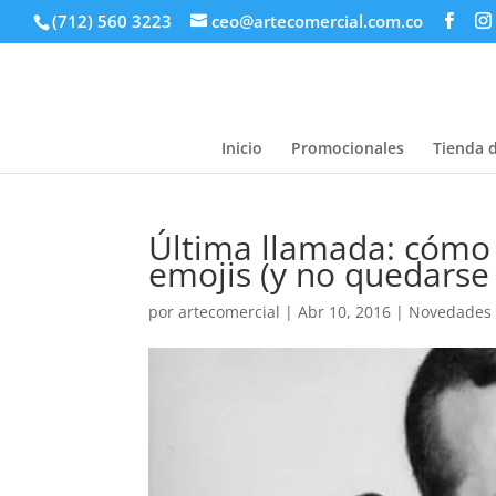
(712) 560 3223
ceo@artecomercial.com.co
Inicio
Promocionales
Tienda 
Última llamada: cómo 
emojis (y no quedarse
por
artecomercial
|
Abr 10, 2016
|
Novedades