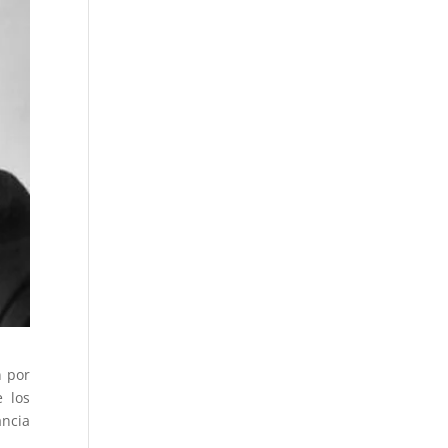
n por
e los
ancia