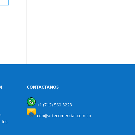
N
CONTÁCTANOS
+1 (712) 560 3223
n
ceo@artecomercial.com.co
 los