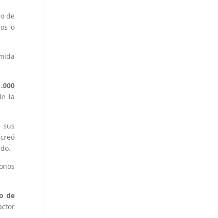
po de
dos o
omida
.000
de la
 sus
 creó
ndo.
conos
go de
actor