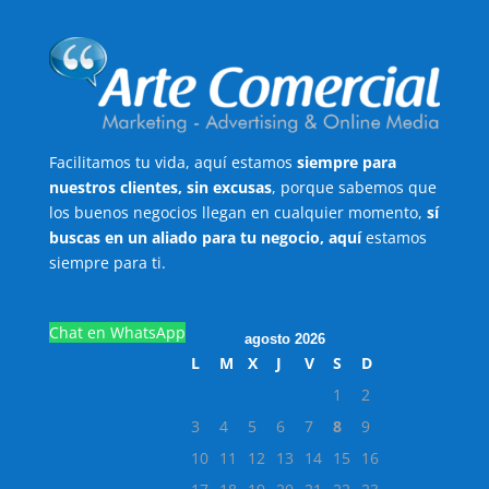
Facilitamos tu vida, aquí estamos
siempre para
nuestros clientes, sin excusas
, porque sabemos que
los buenos negocios llegan en cualquier momento,
sí
buscas en un aliado para tu negocio, aquí
estamos
siempre para ti.
Chat en WhatsApp
agosto 2026
L
M
X
J
V
S
D
1
2
3
4
5
6
7
8
9
10
11
12
13
14
15
16