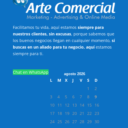
Facilitamos tu vida, aquí estamos
siempre para
nuestros clientes, sin excusas
, porque sabemos que
los buenos negocios llegan en cualquier momento,
sí
buscas en un aliado para tu negocio, aquí
estamos
siempre para ti.
Chat en WhatsApp
agosto 2026
L
M
X
J
V
S
D
1
2
3
4
5
6
7
8
9
10
11
12
13
14
15
16
17
18
19
20
21
22
23
24
25
26
27
28
29
30