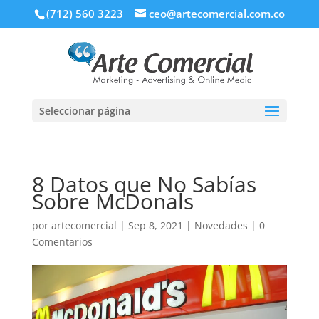
(712) 560 3223
ceo@artecomercial.com.co
Seleccionar página
8 Datos que No Sabías
Sobre McDonals
por
artecomercial
|
Sep 8, 2021
|
Novedades
|
0
Comentarios