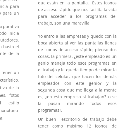
que están en la pantalla. Estos iconos
ncia para
de acceso rápido que nos facilita la vida
o para un
para acceder a los programas de
trabajo, son una maravilla.
rporativa
odo inicia
Yo entro a las empresas y quedo con la
putadores,
boca abierta al ver las pantallas llenas
a hasta el
de iconos de acceso rápido, pienso dos
nte de la
cosas, la primera, ¿este empleado es un
genio maneja todo esos programas en
el trabajo y le queda tiempo de mirar la
 tener un
foto del celular, que hacen los demás
rístico,
empleados con este genio? y la
iva de la
segunda cosa que me llega a la mente
es, fotos
es, ¿en esta empresa si trabajan? o se
 estilo
la pasan mirando todos esos
programas?.
r monótono
a.
Un buen escritorio de trabajo debe
tener como máximo 12 iconos de