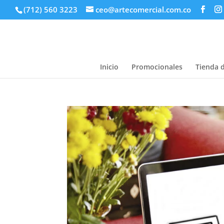
(712) 560 3223
ceo@artecomercial.com.co
Inicio
Promocionales
Tienda 