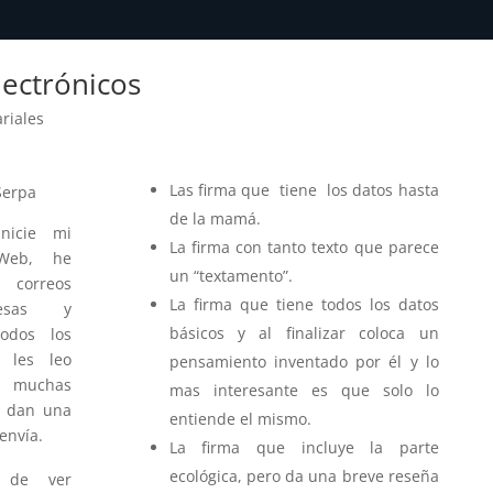
lectrónicos
riales
Las firma que tiene los datos hasta
Serpa
de la mamá.
nicie mi
La firma con tanto texto que parece
Web, he
un “textamento”.
correos
La firma que tiene todos los datos
resas y
básicos y al finalizar coloca un
todos los
o les leo
pensamiento inventado por él y lo
o muchas
mas interesante es que solo lo
e dan una
entiende el mismo.
envía.
La firma que incluye la parte
ecológica, pero da una breve reseña
 de ver