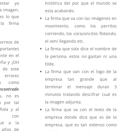
histórica del por que el mundo se
estar ya
la imagen,
esta acabando.
es lo que
La firma que va con las imágenes en
a firma
movimiento, como los perritos
corriendo, los corazoncitos flotando,
el ovni llegando etc.
correos de
portantes
La firma que solo dice el nombre de
nte en el
la persona, estos no gastan ni una
eña y ¡OH
tilde.
a de este
La firma que van con el logo de la
errores
empresa tan grande que al
los como
terminar el mensaje duran 3
encontrado
minutos tratando descifrar cual es
os, no es
la imagen adjunta.
o por tal
ñola y al
La firma que va con el texto de la
ome con
empresa donde dice que es de la
egue a la
empresa, que es tan extenso como
 años de