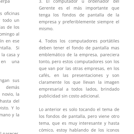
Serpa
3. El computador u ordenador del
Gerente es el más importante que
s oficinas
tenga los fondos de pantalla de la
r todo un
empresa y preferiblemente siempre el
las de los
mismo.
omingo al
fín en ese
4. Todos los computadores portátiles
talla. Si
deben tener el fondo de pantalla mas
 la casa y
emblemático de la empresa, pareciera
 en una
tonto, pero estos computadores son los
que van por las otras empresas, en los
cafés, en las presentaciones y son
ngan sus
claramente los que llevan la imagen
o demás
empresarial a todos lados, brindado
 novio, la
publicidad sin costo adicional.
hasta del
isto. Y lo
Lo anterior es solo tocando el tema de
 mano y la
los fondos de pantalla, pero viene otro
tema, que es muy interesante y hasta
cómico, estoy hablando de los iconos
l parecer