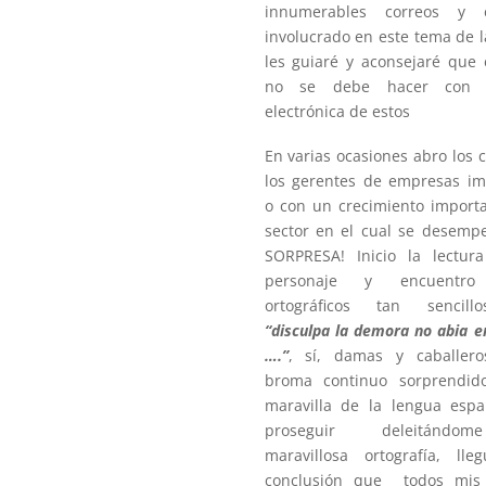
innumerables correos y 
involucrado en este tema de 
les guiaré y aconsejaré que 
no se debe hacer con l
electrónica de estos
En varias ocasiones abro los 
los gerentes de empresas im
o con un crecimiento importa
sector en el cual se desemp
SORPRESA! Inicio la lectur
personaje y encuentro 
ortográficos tan sencil
“disculpa la demora no abia 
….”
, sí, damas y caballer
broma continuo sorprendid
maravilla de la lengua espa
proseguir deleitánd
maravillosa ortografía, ll
conclusión que todos mis