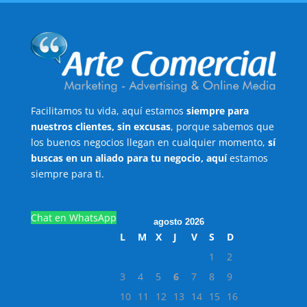
Facilitamos tu vida, aquí estamos
siempre para
nuestros clientes, sin excusas
, porque sabemos que
los buenos negocios llegan en cualquier momento,
sí
buscas en un aliado para tu negocio, aquí
estamos
siempre para ti.
Chat en WhatsApp
agosto 2026
L
M
X
J
V
S
D
1
2
3
4
5
6
7
8
9
10
11
12
13
14
15
16