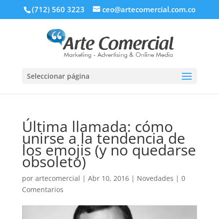
(712) 560 3223
ceo@artecomercial.com.co
Seleccionar página
Última llamada: cómo
unirse a la tendencia de
los emojis (y no quedarse
obsoleto)
por
artecomercial
|
Abr 10, 2016
|
Novedades
|
0
Comentarios